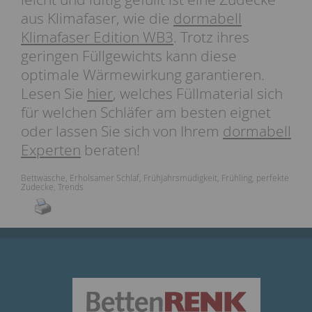
aus Klimafaser, wie die
dormabell
Klimafaser Edition WB3
. Trotz ihres
geringen Füllgewichts kann diese
optimale Wärmewirkung garantieren.
Lesen Sie
hier
, welches Füllmaterial sich
für welchen Schläfer am besten eignet
oder lassen Sie sich von Ihrem
dormabell
Experten
beraten!
Bettwäsche
,
Erholsamer Schlaf
,
Frühjahrsmüdigkeit
,
Frühling
,
perfekte
Zudecke
,
Trends