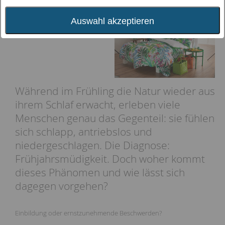
Frühjahrsmüdigkeit?
Auswahl akzeptieren
Während im Frühling die Natur wieder aus
ihrem Schlaf erwacht, erleben viele
Menschen genau das Gegenteil: sie fühlen
sich schlapp, antriebslos und
niedergeschlagen. Die Diagnose:
Frühjahrsmüdigkeit. Doch woher kommt
dieses Phänomen und wie lässt sich
dagegen vorgehen?
Einbildung oder ernstzunehmende Beschwerden?