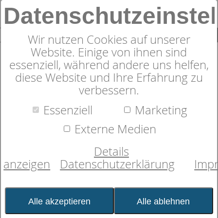
Datenschutzeinste
0
SUCHE
Wir nutzen Cookies auf unserer
Website. Einige von ihnen sind
essenziell, während andere uns helfen,
diese Website und Ihre Erfahrung zu
Suche nach
verbessern.
Essenziell
Marketing
Schlafexperten-Tipps:
Externe Medien
Schlafwissen für
Details
erholsame Nächte
anzeigen
Datenschutzerklärung
Imp
Kategorie:
Gesundheit & Fitness
Produkte
Textilien
Datum:
07.03.2016 14:49:33
Alle akzeptieren
Alle ablehnen
Was steckt hinter der