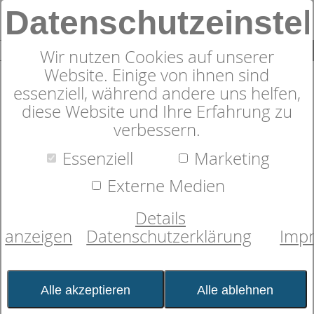
Datenschutzeinste
0
SUCHE
Wir nutzen Cookies auf unserer
Website. Einige von ihnen sind
essenziell, während andere uns helfen,
diese Website und Ihre Erfahrung zu
Suche nach
verbessern.
Essenziell
Marketing
Schlafexperten-Tipps:
Externe Medien
Schlafwissen für
Details
erholsame Nächte
anzeigen
Datenschutzerklärung
Imp
Kategorie:
Matratzen
Produkte
Datum:
07.10.2016 13:58:45
Alle akzeptieren
Alle ablehnen
Gut beraten: Matratzenkauf im