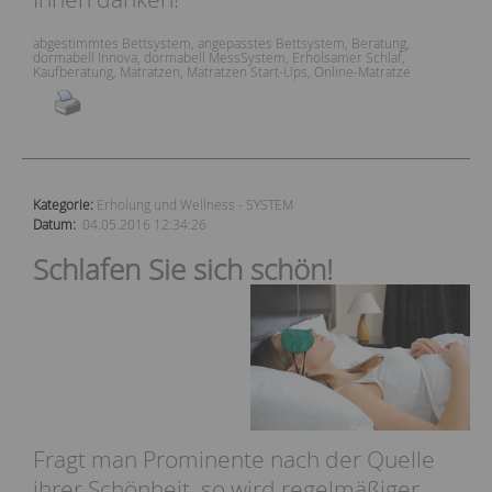
abgestimmtes Bettsystem
,
angepasstes Bettsystem
,
Beratung
,
dormabell Innova
,
dormabell MessSystem
,
Erholsamer Schlaf
,
Kaufberatung
,
Matratzen
,
Matratzen Start-Ups
,
Online-Matratze
Kategorie:
Erholung und Wellness
SYSTEM
Datum:
04.05.2016 12:34:26
Schlafen Sie sich schön!
Fragt man Prominente nach der Quelle
ihrer Schönheit, so wird regelmäßiger