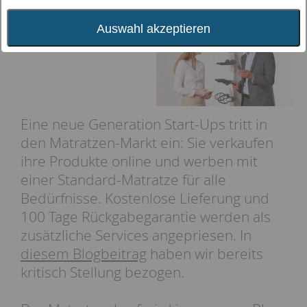
Fachhandel
Auswahl akzeptieren
Eine neue Generation Start-Ups tritt in
den Matratzen-Markt ein: Sie verkaufen
ihre Produkte online und werben mit
einer Standard-Matratze für alle
Bedürfnisse. Kostenlose Lieferung und
100 Tage Rückgabegarantie werden als
zusätzliche Services angepriesen. In
diesem Blogbeitrag
haben wir bereits
kritisch Stellung bezogen.