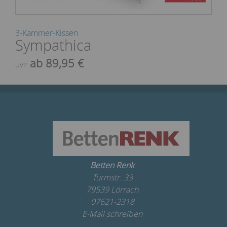
3-Kammer-Kissen
Sympathica
ab 89,95 €
UVP
Betten Renk
Turmstr. 33
79539 Lörrach
07621-2318
E-Mail schreiben