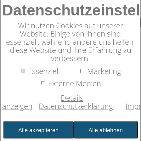
Datenschutzeinste
0
SUCHE
Wir nutzen Cookies auf unserer
Website. Einige von ihnen sind
essenziell, während andere uns helfen,
diese Website und Ihre Erfahrung zu
Produkte
Kopfkissen
dormabell active
5
Produkte
verbessern.
dormabell active
Essenziell
Marketing
Faserkissen,
Daunenkissen,
Externe Medien
Naturhaarkissen
Details
anzeigen
Datenschutzerklärung
Imp
Das Kissenprogramm dormabell active
ist die perfekte Ergänzung zu den
Alle akzeptieren
Alle ablehnen
Zudecken und genau richtig für aktive