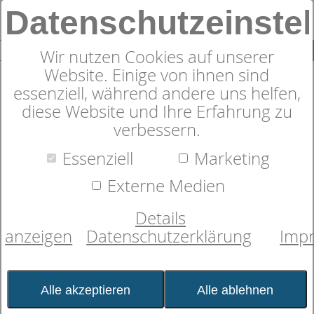
Datenschutzeinste
0
SUCHE
Wir nutzen Cookies auf unserer
Website. Einige von ihnen sind
essenziell, während andere uns helfen,
diese Website und Ihre Erfahrung zu
Produkte
Matratzen
20
Produkte
verbessern.
Essenziell
Marketing
Die
Härtegrad-Analyse
bezieht viele Faktoren
mit ein, um die passende Matratze
Externe Medien
dormabell Innova für Sie zu finden. Sie
wollen schon jetzt eine erste Orientierung,
Details
welcher Härtegrad für Sie der Richtige ist?
Machen Sie hier den Test!
anzeigen
Datenschutzerklärung
Imp
Alle akzeptieren
Alle ablehnen
KÖRPERGRÖSSE