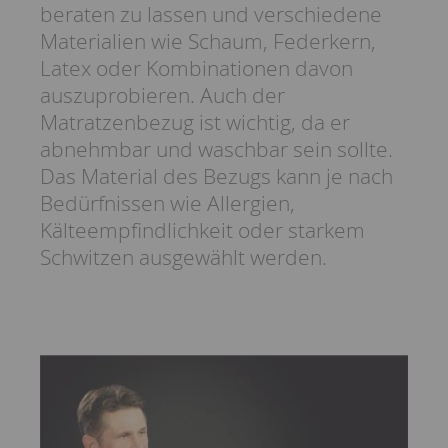
beraten zu lassen und verschiedene
Materialien wie Schaum, Federkern,
Latex oder Kombinationen davon
auszuprobieren. Auch der
Matratzenbezug ist wichtig, da er
abnehmbar und waschbar sein sollte.
Das Material des Bezugs kann je nach
Bedürfnissen wie Allergien,
Kälteempfindlichkeit oder starkem
Schwitzen ausgewählt werden.