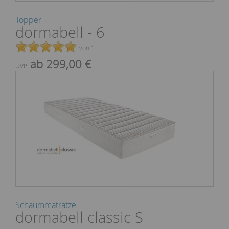
Topper
dormabell - 6
von 1
ab 299,00 €
UVP
Schaummatratze
dormabell classic S