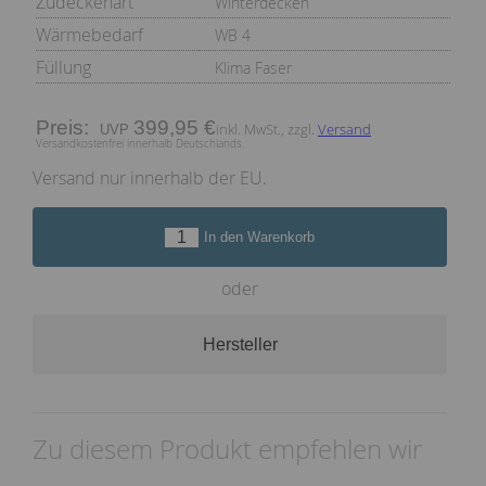
Zudeckenart
Winterdecken
Wärmebedarf
WB 4
Füllung
Klima Faser
Preis:
399,95 €
inkl. MwSt., zzgl.
Versand
Versandkostenfrei innerhalb Deutschlands.
Versand nur innerhalb der EU.
In den Warenkorb
oder
Hersteller
Zu diesem Produkt empfehlen wir