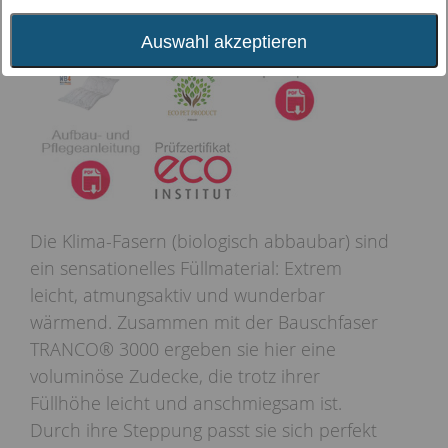
Auswahl akzeptieren
Die Klima-Fasern (biologisch abbaubar) sind
ein sensationelles Füllmaterial: Extrem
leicht, atmungsaktiv und wunderbar
wärmend. Zusammen mit der Bauschfaser
TRANCO® 3000 ergeben sie hier eine
voluminöse Zudecke, die trotz ihrer
Füllhöhe leicht und anschmiegsam ist.
Durch ihre Steppung passt sie sich perfekt