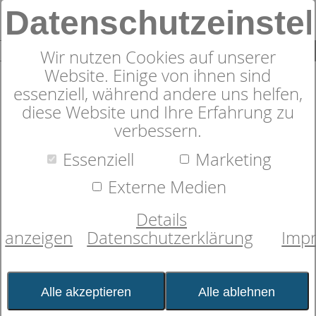
Datenschutzeinste
0
SUCHE
Wir nutzen Cookies auf unserer
Website. Einige von ihnen sind
essenziell, während andere uns helfen,
diese Website und Ihre Erfahrung zu
verbessern.
Zudecke
dormabell Klima Faser
Essenziell
Marketing
Edition WB 4
Externe Medien
Details
anzeigen
Datenschutzerklärung
Imp
Alle akzeptieren
Alle ablehnen