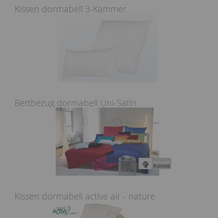
Kissen dormabell 3-Kammer
Bettbezug dormabell Uni-Satin
Kissen dormabell active air - nature