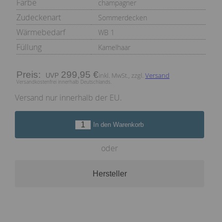
Farbe
champagner
Zudeckenart
Sommerdecken
Wärmebedarf
WB 1
Füllung
Kamelhaar
Preis:
299,95 €
inkl. MwSt., zzgl.
Versand
Versandkostenfrei innerhalb Deutschlands.
Versand nur innerhalb der EU.
In den Warenkorb
oder
Hersteller