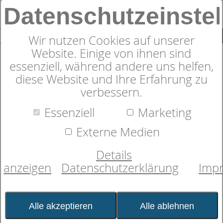
Datenschutzeinste
0
SUCHE
Wir nutzen Cookies auf unserer
Website. Einige von ihnen sind
essenziell, während andere uns helfen,
diese Website und Ihre Erfahrung zu
verbessern.
Zudecke
dormabell CL Kamel 150
Essenziell
Marketing
Externe Medien
Details
anzeigen
Datenschutzerklärung
Imp
Alle akzeptieren
Alle ablehnen