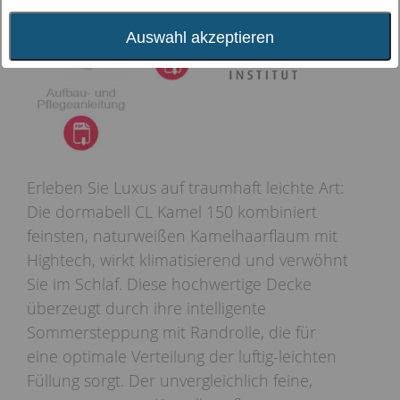
Auswahl akzeptieren
Erleben Sie Luxus auf traumhaft leichte Art:
Die dormabell CL Kamel 150 kombiniert
feinsten, naturweißen Kamelhaarflaum mit
Hightech, wirkt klimatisierend und verwöhnt
Sie im Schlaf. Diese hochwertige Decke
überzeugt durch ihre intelligente
Sommersteppung mit Randrolle, die für
eine optimale Verteilung der luftig-leichten
Füllung sorgt. Der unvergleichlich feine,