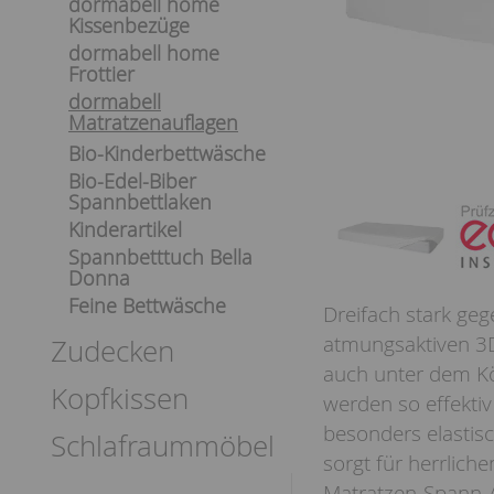
dormabell home
Kissenbezüge
dormabell home
Frottier
dormabell
Matratzenauflagen
Bio-Kinderbettwäsche
Bio-Edel-Biber
Spannbettlaken
Kinderartikel
Spannbetttuch Bella
Donna
Feine Bettwäsche
Dreifach stark geg
atmungsaktiven 3D
Zudecken
auch unter dem Kör
Kopfkissen
werden so effektiv
besonders elastisc
Schlafraummöbel
sorgt für herrliche
Matratzen-Spann-Au