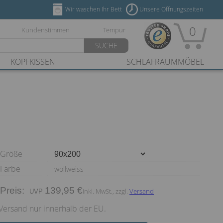
Wir waschen Ihr Bett
Unsere Öffnungszeiten
0
Kundenstimmen
Tempur
SUCHE
KOPFKISSEN
SCHLAFRAUMMÖBEL
Größe
Farbe
wollweiss
Preis:
139,95 €
inkl. MwSt., zzgl.
Versand
Versand nur innerhalb der EU.