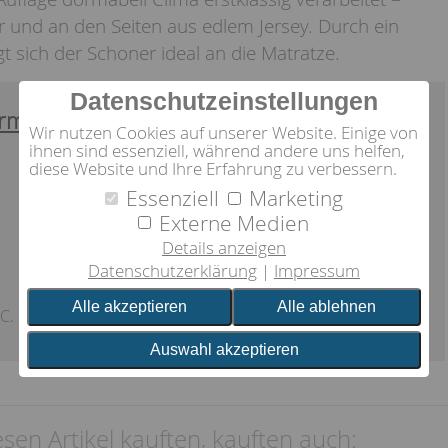
ar und an den Seiten aus edlem Jersey. Durch ein
sich der Schoner ideal an die Matratze.
Datenschutzeinstellungen
rmation:
Wir nutzen Cookies auf unserer Website. Einige von
ihnen sind essenziell, während andere uns helfen,
diese Website und Ihre Erfahrung zu verbessern.
Essenziell
Marketing
Externe Medien
Details anzeigen
Datenschutzerklärung
Impressum
Alle akzeptieren
Alle ablehnen
C.
Auswahl akzeptieren
sen Artikel kauften, kauften auch: