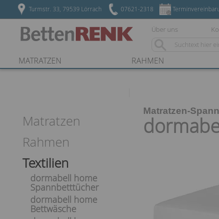
Turmstr. 33, 79539 Lörrach
07621-2318
Terminvereinbar
Über uns
Ko
MATRATZEN
RAHMEN
Matratzen-Spann
Matratzen
dormabel
Rahmen
Textilien
dormabell home
Spannbetttücher
dormabell home
Bettwäsche