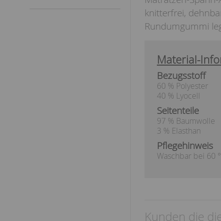
knitterfrei, dehnb
Rundumgummi legt 
Material-Info
Bezugsstoff
60 % Polyester
40 % Lyocell
Seitenteile
97 % Baumwolle
3 % Elasthan
Pflegehinweis
Waschbar bei 60 °
Kunden die die