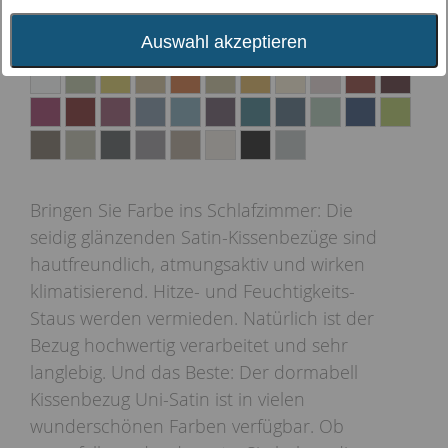
Auswahl akzeptieren
Farbauswahl:
Bringen Sie Farbe ins Schlafzimmer: Die
seidig glänzenden Satin-Kissenbezüge sind
hautfreundlich, atmungsaktiv und wirken
klimatisierend. Hitze- und Feuchtigkeits-
Staus werden vermieden. Natürlich ist der
Bezug hochwertig verarbeitet und sehr
langlebig. Und das Beste: Der dormabell
Kissenbezug Uni-Satin ist in vielen
wunderschönen Farben verfügbar. Ob