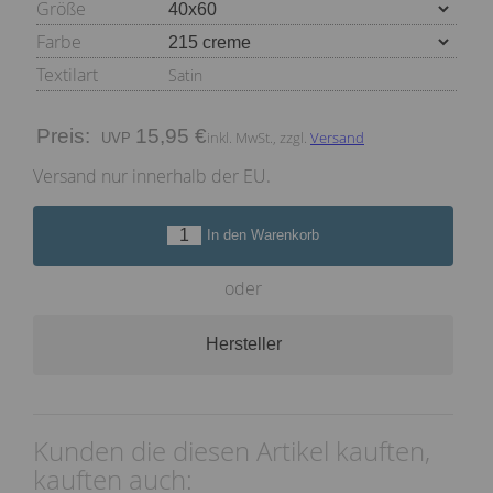
Größe
Farbe
Textilart
Satin
Preis:
15,95 €
inkl. MwSt., zzgl.
Versand
Versand nur innerhalb der EU.
In den Warenkorb
oder
Hersteller
Kunden die diesen Artikel kauften,
kauften auch: