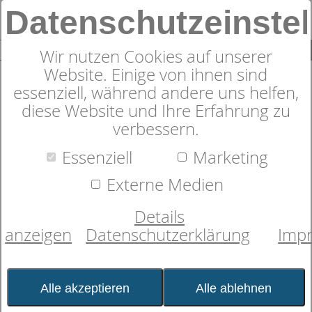
Datenschutzeinste
0
SUCHE
Wir nutzen Cookies auf unserer
Website. Einige von ihnen sind
essenziell, während andere uns helfen,
diese Website und Ihre Erfahrung zu
verbessern.
Kissenbezug
dormabell Uni-Satin
Essenziell
Marketing
5,0 von 4
Kundenbewertungen
Externe Medien
Details
anzeigen
Datenschutzerklärung
Imp
Alle akzeptieren
Alle ablehnen