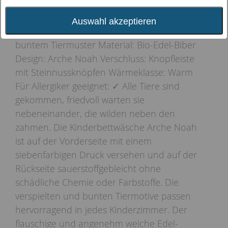
Auswahl akzeptieren
Bio-Kinderbettwäsche aus Edel-Biber mit
buntem Tiermuster Material: Bio-Edel-Biber
Design: Arche Noah Verschluss: Knopfleiste
mit Steinnussknöpfen Wärmeklasse: Warm
Für Allergiker geeignet: ✓ Alle Tiere sind
gekommen, friedvoll warten sie
nebeneinander, die wilden neben den
zahmen. Die Kinderbettwäsche Arche Noah
ist auf der Vorderseite mit einem
siebenfarbigen Druck versehen und auf der
Rückseite sauerstoffgebleicht ohne
schädliche Chemie oder Farbstoffe. Die
verspielten und bunten Tiermotive passen
hervorragend in jedes Kinderzimmer. Der
flauschige und angenehm weiche Edel-