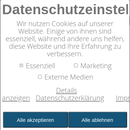
Datenschutzeinste
0
SUCHE
Wir nutzen Cookies auf unserer
Website. Einige von ihnen sind
essenziell, während andere uns helfen,
diese Website und Ihre Erfahrung zu
verbessern.
Edel-Biber-Kinderbettwäsche
Essenziell
Marketing
Arche Noah
Externe Medien
Details
anzeigen
Datenschutzerklärung
Imp
Alle akzeptieren
Alle ablehnen