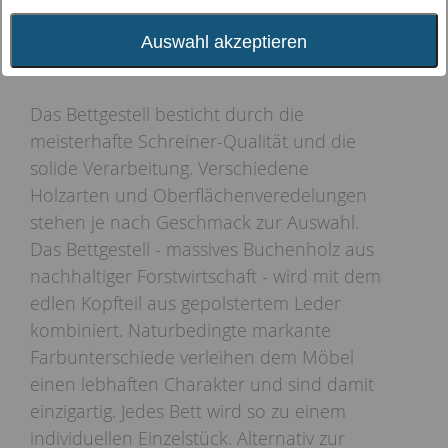
Auswahl akzeptieren
Das Bettgestell besticht durch die
meisterhafte Schreiner-Qualität und die
solide Verarbeitung. Verschiedene
Holzarten und Oberflächenveredelungen
stehen je nach Geschmack zur Auswahl.
Das Bettgestell - massives Buchenholz aus
nachhaltiger Forstwirtschaft - wird mit dem
edlen Kopfteil aus gepolstertem Leder
kombiniert. Naturbedingte markante
Farbunterschiede verleihen dem Möbel
einen lebhaften Charakter und sind damit
einzigartig. Jedes Bett wird so zu einem
individuellen Einzelstück. Alternativ zur