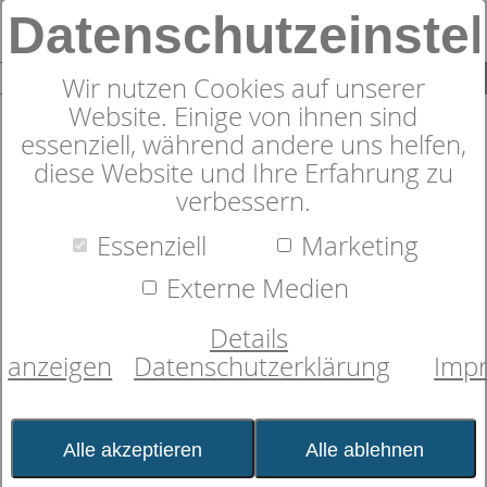
Datenschutzeinste
0
SUCHE
Wir nutzen Cookies auf unserer
Website. Einige von ihnen sind
essenziell, während andere uns helfen,
diese Website und Ihre Erfahrung zu
verbessern.
Bettgestell
dormabell Lima
Essenziell
Marketing
Externe Medien
Details
anzeigen
Datenschutzerklärung
Imp
Alle akzeptieren
Alle ablehnen
Bild wird
geladen...