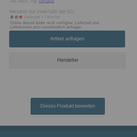
inkl. MwSt., zzgl.
Versand
Versand nur innerhalb der EU.
Lieferzeit > 1 Woche
Online derzeit leider nicht verfügbar, Lieferzeit und
Lieferkosten jetzt unverbindlich anfragen.
Artikel anfragen
Hersteller
Dieses Produkt bewerten