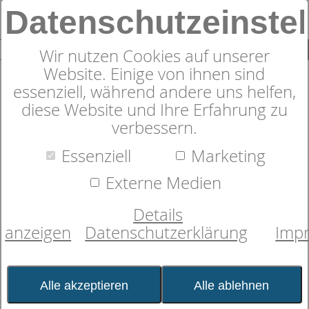
Datenschutzeinste
0
SUCHE
Wir nutzen Cookies auf unserer
Website. Einige von ihnen sind
essenziell, während andere uns helfen,
diese Website und Ihre Erfahrung zu
verbessern.
Nackenstützkissen
dormabell Cervical NB 5
Essenziell
Marketing
Externe Medien
Details
anzeigen
Datenschutzerklärung
Imp
Alle akzeptieren
Alle ablehnen
Bild wird
geladen...