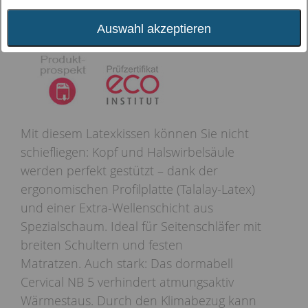
Auswahl akzeptieren
Mit diesem Latexkissen können Sie nicht
schiefliegen: Kopf und Halswirbelsäule
werden perfekt gestützt – dank der
ergonomischen Profilplatte (Talalay-Latex)
und einer Extra-Wellenschicht aus
Spezialschaum. Ideal für Seitenschläfer mit
breiten Schultern und festen
Matratzen. Auch stark: Das dormabell
Cervical NB 5 verhindert atmungsaktiv
Wärmestaus. Durch den Klimabezug kann